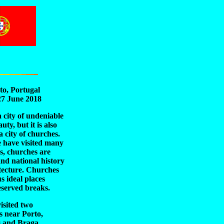
to, Portugal
27 June 2018
a city of undeniable
uty, but it is also
a city of churches.
e have visited many
s, churches are
nd national history
tecture.
Churches
us ideal places
eserved breaks.
isited two
es near Porto,
 and Braga