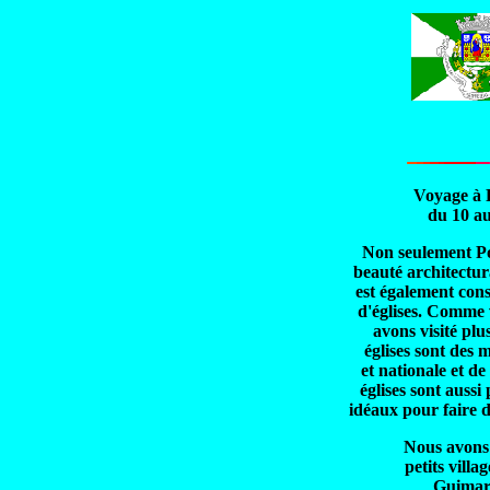
Voyage à 
du 10 au
Non seulement Por
beauté architectur
est également co
d'églises.
Comme v
avons visité plu
églises sont des
et nationale et de
églises sont aussi
idéaux pour faire d
Nous avons 
petits villa
Guimar