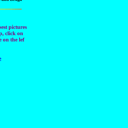
best pictures
p, click on
e on the lef
e