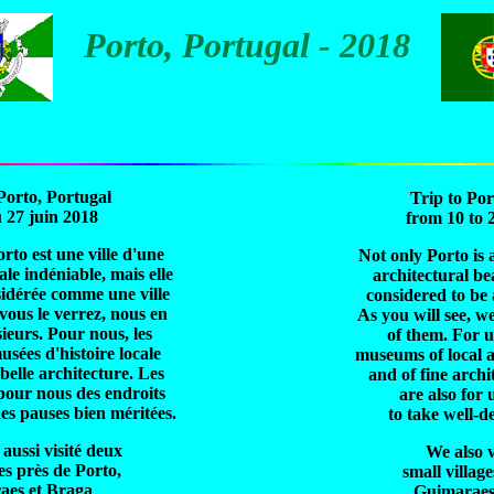
Porto, Portugal - 2018
Porto, Portugal
Trip to Por
 27 juin 2018
from 10 to 
to est une ville d'une
Not only Porto is 
ale indéniable,
mais
elle
architectural bea
nsidérée comme
une ville
considered to be 
ous le
verrez,
nous en
As you will see, w
sieurs.
Pour nous, les
of them. For u
 musées
d'histoire locale
museums of local a
 belle architecture.
Les
and of fine archi
 pour nous des endroits
are also for 
es pauses bien méritées.
to take well-d
aussi visité deux
We also v
ges près de Porto,
small villag
aes et Braga
Guimaraes